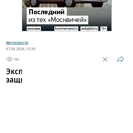
Автоновости
07.08.2026, 15:39
782
1 мин.
Эксперт назвал самые
защищенные от угона
китайские автомобили
Автомобили от Li Auto (Lixiang) и BYD среди
китайских марок защищены от угона лучше всего.
Об этом в эфире «Радио РБК»
сообщил
учредитель федерального сервиса «Угона.нет»