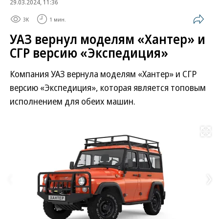
29.03.2024, 11:36
3K
1 мин.
УАЗ вернул моделям «Хантер» и
СГР версию «Экспедиция»
Компания УАЗ вернула моделям «Хантер» и СГР
версию «Экспедиция», которая является топовым
исполнением для обеих машин.
Развернуть на