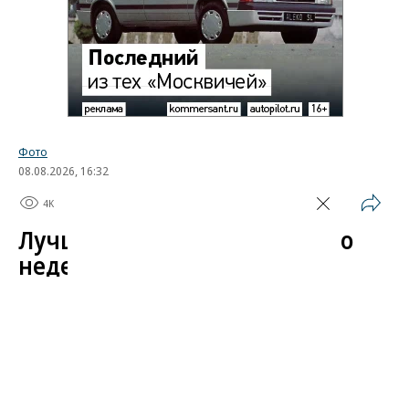
Фото
08.08.2026, 16:32
4K
1 мин.
Лучшие автомобильные фото
недели
Лучшие фотографии 3 — 8 августа 2026 года
Гиперкар Bugatti Destrier, в облике которого есть
множество отсылок к легендарному Type 57, пикап
Ram 1500 Rumble Bee с заводским тюнингом,