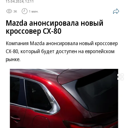
15.04.2024, 12:11
3K
1 мин.
Mazda анонсировала новый
кроссовер CX-80
Компания Mazda анонсировала новый кроссовер
CX-80, который будет доступен на европейском
рынке.
Развернуть на