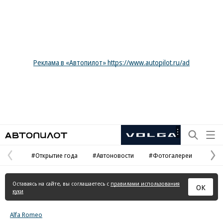
Реклама в «Автопилот» https://www.autopilot.ru/ad
Автопилот
Рекламная
маркировка
#Открытие года
#Автоновости
#Фотогалереи
Предыдущая
С
страница
с
Оставаясь на сайте, вы соглашаетесь с
правилами использования
ОК
куки
Alfa Romeo