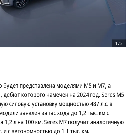
1
/
3
to будет представлена моделями M5 и M7, а
 дебют которого намечен на 2024 год. Seres M5
ю силовую установку мощностью 487 л.с. в
одели заявлен запас хода до 1,2 тыс. км с
1,2 л на 100 км. Seres M7 получит аналогичную
. и с автономностью до 1,1 тыс. км.