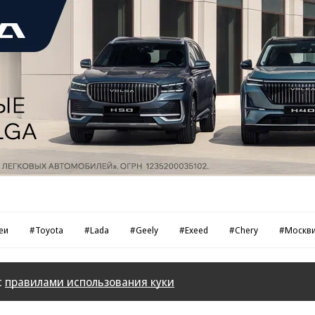
еи
#Toyota
#Lada
#Geely
#Exeed
#Chery
#Москв
с
правилами использования куки