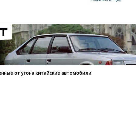
енные от угона китайские автомобили
мые защищенные от угона