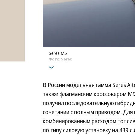
Seres M5
Фото: Seres
В России модельная гамма Seres Ai
также флагманским кроссовером M9,
получил последовательную гибридну
сочетании с полным приводом. Для м
комбинированным расходом топлива 
по типу силовую установку на 439 л.с