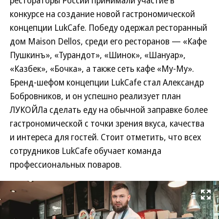
рестораторы России принимали участие в
конкурсе на создание новой гастрономической
концепции LukCafe. Победу одержал ресторанный
дом Maison Dellos, среди его ресторанов — «Кафе
Пушкинъ», «Турандот», «Шинок», «Шануар»,
«Казбек», «Бочка», а также сеть кафе «Му-Му».
Бренд-шефом концепции LukCafe стал Александр
Бобровников, и он успешно реализует план
ЛУКОЙЛа сделать еду на обычной заправке более
гастрономической с точки зрения вкуса, качества
и интереса для гостей. Стоит отметить, что всех
сотрудников LukCafe обучает команда
профессиональных поваров.
Развернуть на