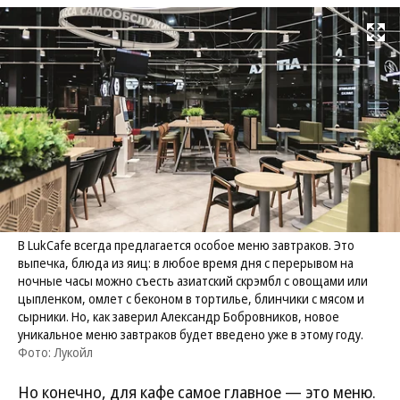
Развернуть на
В LukCafe всегда предлагается особое меню завтраков. Это
выпечка, блюда из яиц: в любое время дня с перерывом на
ночные часы можно съесть азиатский скрэмбл с овощами или
цыпленком, омлет с беконом в тортилье, блинчики с мясом и
сырники. Но, как заверил Александр Бобровников, новое
уникальное меню завтраков будет введено уже в этому году.
Фото: Лукойл
Но конечно, для кафе самое главное — это меню.