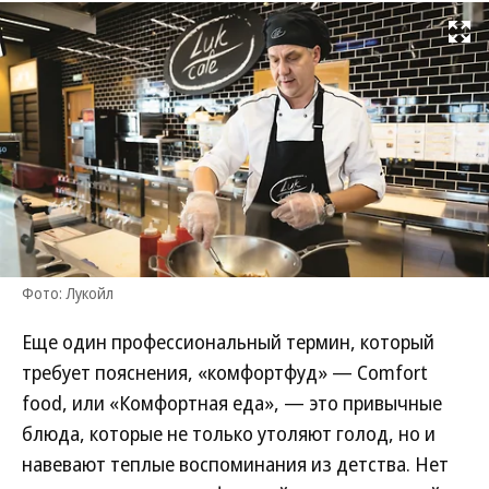
Развернуть на
Фото: Лукойл
Еще один профессиональный термин, который
требует пояснения, «комфортфуд» — Comfort
food, или «Комфортная еда», — это привычные
блюда, которые не только утоляют голод, но и
навевают теплые воспоминания из детства. Нет