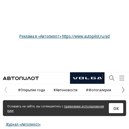
Реклама в «Автопилот» https://www.autopilot.ru/ad
Автопилот
Рекламная
маркировка
#Открытие года
#Автоновости
#Фотогалереи
Предыдущая
С
страница
с
Оставаясь на сайте, вы соглашаетесь с
правилами использования
ОК
куки
Журнал «Автопилот»