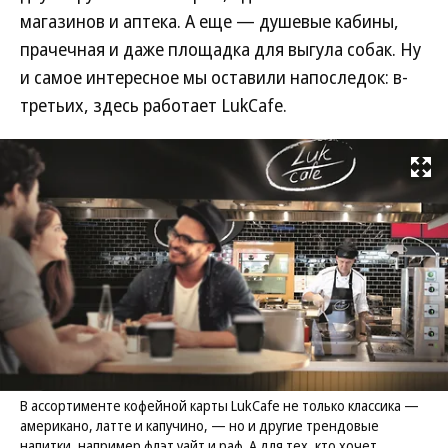
магазинов и аптека. А еще — душевые кабины,
прачечная и даже площадка для выгула собак. Ну
и самое интересное мы оставили напоследок: в-
третьих, здесь работает LukCafe.
Развернуть на
В ассортименте кофейной карты LukCafe не только классика —
американо, латте и капучино, — но и другие трендовые
напитки, например флэт уайт и раф. А для тех, кто хочет