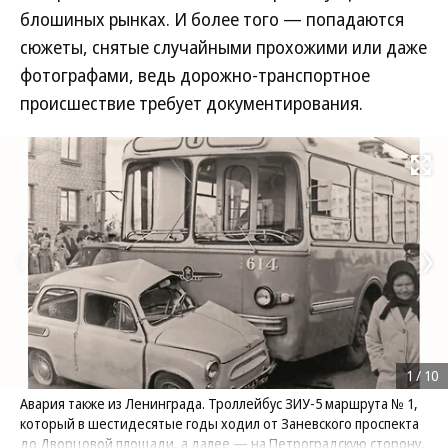
блошиных рынках. И более того — попадаются
сюжеты, снятые случайными прохожими или даже
фотографами, ведь дорожно-транспортное
происшествие требует документирования.
Развернуть на
1
/
10
Авария также из Ленинграда. Троллейбус ЗИУ-5 маршрута № 1,
который в шестидесятые годы ходил от Заневского проспекта
до Дворцовой площади, а далее — на Петроградскую сторону,