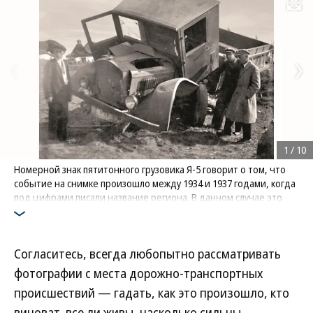
Развернуть на
1
/
10
Номерной знак пятитонного грузовика Я-5 говорит о том, что
событие на снимке произошло между 1934 и 1937 годами, когда
под цифрами писали название региона. В данном случае это
Удмуртия. Ситуация банальная — грузовик улетел в кювет,
ударился передней частью о землю, кабину от удара сорвало и
сдвинуло вперед. На заднем плане всю эту картину с
Согласитесь, всегда любопытно рассматривать
любопытством разглядывает водовоз с бочкой на телеге —
частый персонаж тех времен
фотографии с места дорожно-транспортных
происшествий — гадать, как это произошло, кто
виноват, все ли живы, насколько сильны