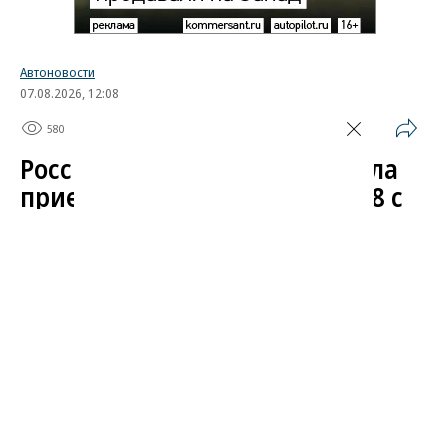
Автоновости
07.08.2026, 12:08
580
1 мин.
Российская марка UMO начала
прием заказов на кроссовер 8 с
сервисами «Яндекса»
Отечественная марка UMO объявила цены нового
полноразмерного кроссовера UMO 8, поделилась
подробностями об оснащении модели и открыла
предзаказы для частных покупателей. Гибрид