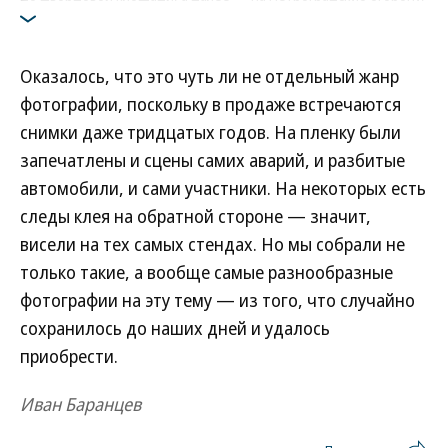
врезался в ЗАЗ-965 «Запорожец». Удар был сильный, причем
настолько, что машина пойдет под списание. Авария
произошла на пересечении Заневского проспекта и проспекта
Оказалось, что это чуть ли не отдельный жанр
Шаумяна
фотографии, поскольку в продаже встречаются
снимки даже тридцатых годов. На пленку были
запечатлены и сцены самих аварий, и разбитые
автомобили, и сами участники. На некоторых есть
следы клея на обратной стороне — значит,
висели на тех самых стендах. Но мы собрали не
только такие, а вообще самые разнообразные
фотографии на эту тему — из того, что случайно
сохранилось до наших дней и удалось
приобрести.
Иван Баранцев