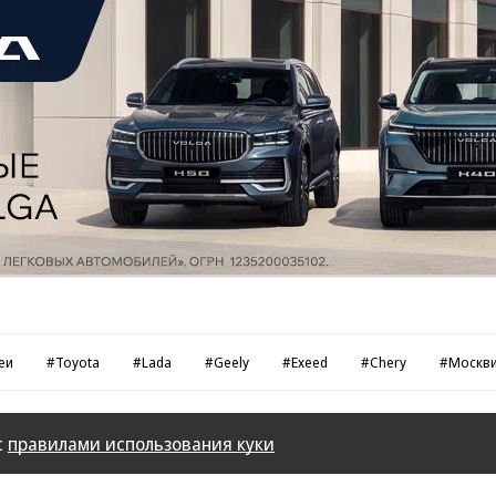
еи
#Toyota
#Lada
#Geely
#Exeed
#Chery
#Москв
с
правилами использования куки