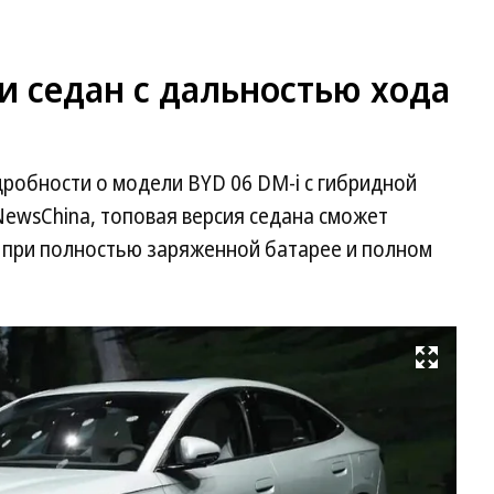
и седан с дальностью хода
робности о модели BYD 06 DM-i с гибридной
NewsChina, топовая версия седана сможет
в при полностью заряженной батарее и полном
Развернуть на весь экран