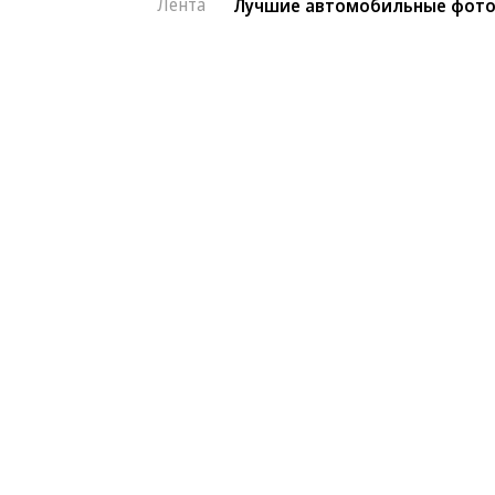
Лента
Лучшие автомобильные фото
Фото
08.08.2026, 16:32
Лучшие автомобил
2K
Лучшие фотографии 3 — 8 августа
1 мин.
Гиперкар Bugatti Destrier, в облике
легендарному Type 57, пикап Ram 1
спецверсия Lamborghini Revuelto в ч
новинки и события недели — в фот