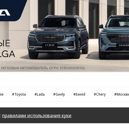
еи
#Toyota
#Lada
#Geely
#Exeed
#Chery
#Москв
с
правилами использования куки