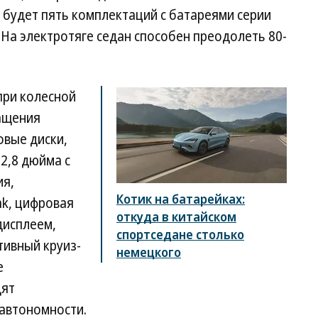
 будет пять комплектаций с батареями серии
. На электротяге седан способен преодолеть 80-
при колесной
нащения
овые диски,
2,8 дюйма с
ия,
Котик на батарейках:
nk, цифровая
откуда в китайском
дисплеем,
спортседане столько
тивный круиз-
немецкого
е
дят
 автономности.