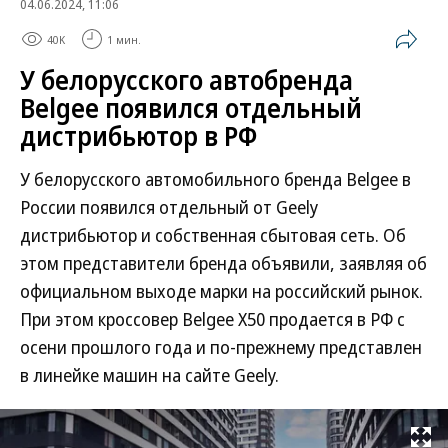
04.06.2024, 11:06
40K
1 мин.
У белорусского автобренда
Belgee появился отдельный
дистрибьютор в РФ
У белорусского автомобильного бренда Belgee в
России появился отдельный от Geely
дистрибьютор и собственная сбытовая сеть. Об
этом представители бренда объявили, заявляя об
официальном выходе марки на российский рынок.
При этом кроссовер Belgee X50 продается в РФ с
осени прошлого года и по-прежнему представлен
в линейке машин на сайте Geely.
Развернуть на