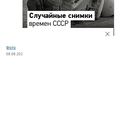
Фото
08.08.2026, 16:32
3K
1 мин.
Лучшие автомобильные фото
недели
Лучшие фотографии 3 — 8 августа 2026 года
Гиперкар Bugatti Destrier, в облике которого есть
множество отсылок к легендарному Type 57, пикап
Ram 1500 Rumble Bee с заводским тюнингом,