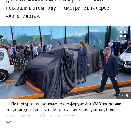
показали в этом году — смотрите в галерее
«Автопилота».
Развернуть на
1
/
19
На Петербургском экономическом форуме АвтоВАЗ представил
новую модель Lada Iskra. Модель займет нишу между более
доступной Granta и более дорогой Vesta
Фото: Дмитрий Алексеев