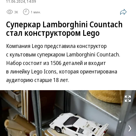
11.06.2024, 14:09
3K
1 мин.
Суперкар Lamborghini Countach
стал конструктором Lego
Компания Lego представила конструктор
с культовым суперкаром Lamborghini Countach.
Набор состоит из 1506 деталей и входит
в линейку Lego Icons, которая ориентирована
аудиторию старше 18 лет.
Развернуть на