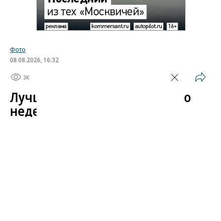
Фото
08.08.2026, 16:32
3K
1 мин.
Лучшие автомобильные фото
недели
Лучшие фотографии 3 — 8 августа 2026 года
Гиперкар Bugatti Destrier, в облике которого есть
множество отсылок к легендарному Type 57, пикап
Ram 1500 Rumble Bee с заводским тюнингом,
спецверсия Lamborghini Revuelto в честь 60-летия
модели Miura. Эти и другие новинки и события