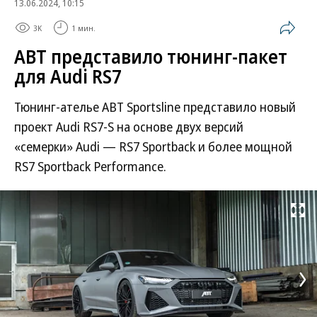
13.06.2024, 10:15
3K
1 мин.
АBT представило тюнинг-пакет
для Audi RS7
Тюнинг-ателье ABT Sportsline представило новый
проект Audi RS7-S на основе двух версий
«семерки» Audi — RS7 Sportback и более мощной
RS7 Sportback Performance.
Развернуть на