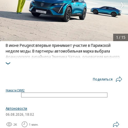
1
/
15
В июне Peugeot впервые принимает участие в Парижской
неделе моды. В партнеры автомобильная марка выбрала
французского дизайнера Эмерика Чатчуа, основателя модного
бренда 3.Paradis
Фото: Peugeot
Поделиться
Новости СМИ2
Автоновости
06.08.2026, 18:02
2K
1 мин.