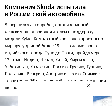
Компания Skoda испытала
в России свой автомобиль
Завершился автопробег, организованный
чешским автопроизводителем в поддержку
модели Kylaq. Компактный кроссовер проехал по
маршруту длиной более 19 тыс. километров от
индийского города Пуне до Праги, пройдя через
13 стран: Индию, Непал, Китай, Кыргызстан,
Узбекистан, Казахстан, Россию, Грузию, Турцию,
Болгарию, Венгрию, Австрию и Чехию. Снимки с
территории РФ в финальный фотоотчет компании
включены не были.
Развернуть на