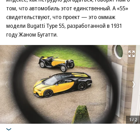
том, что автомобиль этот единственный. А «55»
свидетельствуют, что проект — это оммаж
модели Bugatti Type 55, разработанной в 1931
году Жаном Бугатти.
Развернуть на
1
/
2