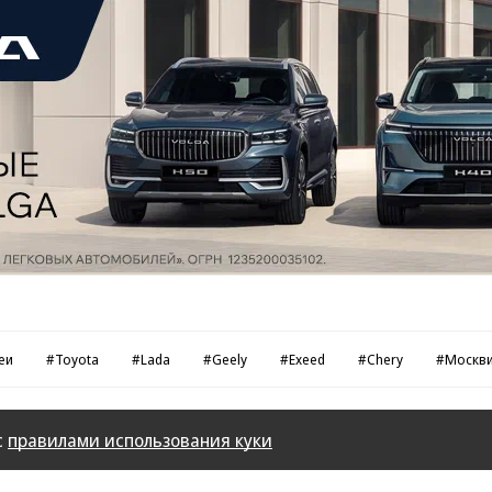
еи
#Toyota
#Lada
#Geely
#Exeed
#Chery
#Москв
с
правилами использования куки