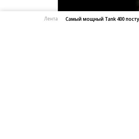
Лента
Самый мощный Tank 400 посту
Автоновости
07.08.2026, 14:47
Самый мощный Tank
181
в России
1 мин.
Российский офис концерна GWM об
внедорожника Tank 400. Если прежд
двухлитровым турбомотором, то те
гибридная версия, которая стала ка
начинается от 7 млн рублей, что на