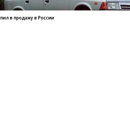
пил в продажу в России
 400 поступил в продажу
ъявил старт продаж новой модификации
е модель была доступна только с 245-сильным
перь в линейку входит подзаряжаемая
к самой мощной, так и самой дорогой. Цена
 700 тыс. рублей дороже варианта с обычным