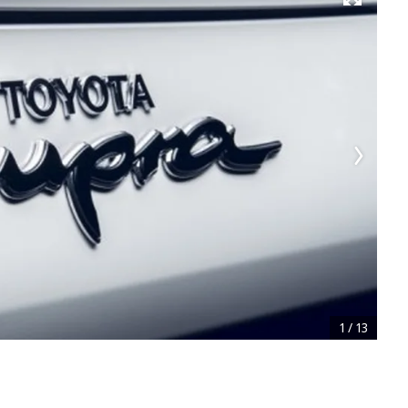
Развернуть на весь экран
1
/
13