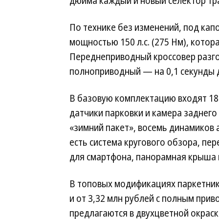
дюйма каждый и новый селектор тр
По технике без изменений, под кап
мощностью 150 л.с. (275 Нм), кото
Переднеприводный кроссовер разгон
полноприводный — на 0,1 секунды 
В базовую комплектацию входят 18
датчики парковки и камера заднего
«зимний пакет», восемь динамиков 
есть система кругового обзора, пе
для смартфона, панорамная крыша и
В топовых модификациях паркетник 
и от 3,32 млн рублей с полным прив
предлагаются в двухцветной окраск