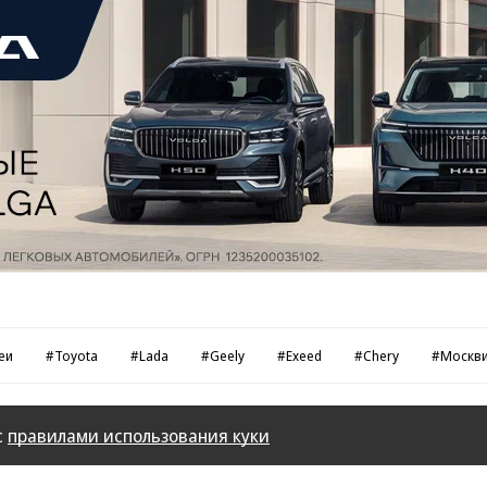
еи
#Toyota
#Lada
#Geely
#Exeed
#Chery
#Москв
с
правилами использования куки