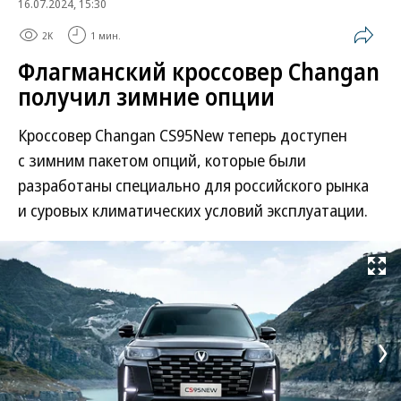
16.07.2024, 15:30
2K
1 мин.
Флагманский кроссовер Changan
получил зимние опции
Кроссовер Changan CS95New теперь доступен
с зимним пакетом опций, которые были
разработаны специально для российского рынка
и суровых климатических условий эксплуатации.
Развернуть на