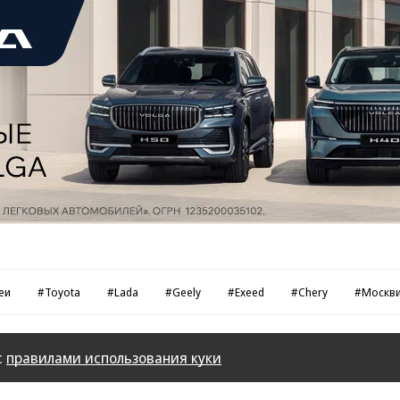
еи
#Toyota
#Lada
#Geely
#Exeed
#Chery
#Москв
с
правилами использования куки