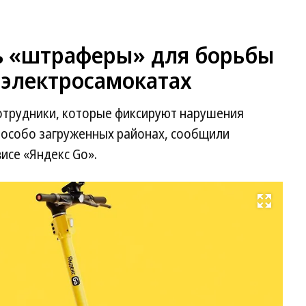
ь «штраферы» для борьбы
 электросамокатах
отрудники, которые фиксируют нарушения
 особо загруженных районах, сообщили
исе «Яндекс Go».
Развернуть на весь экран
Фо
«Я
G