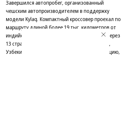
Завершился автопробег, организованный
чешским автопроизводителем в поддержку
модели Kylaq. Компактный кроссовер проехал по
маршруту длиной более 19 тыс. километров от
индийского города Пуне до Праги, пройдя через
13 стран: Индию, Непал, Китай, Кыргызстан,
Узбекистан, Казахстан, Россию, Грузию, Турцию,
Болгарию, Венгрию, Австрию и Чехию. Снимки с
территории РФ в финальный фотоотчет компании
включены не были.
Развернуть на