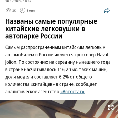
30.07.2024, 10:42
2K
1 мин.
Названы самые популярные
китайские легковушки в
автопарке России
Самым распространенным китайским легковым
автомобилем в России является кроссовер Haval
Jolion. По состоянию на середину нынешнего года
в стране насчитывалось 116,2 тыс. таких машин,
доля модели составляет 6,2% от общего
количества «китайцев» в стране, сообщает
аналитическое агентство
«Автостат».
Развернуть на