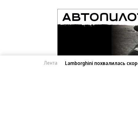
Лента
Lamborghini похвалилась скор
Автоновости
06.08.2026, 16:42
Lamborghini похвал
387
Revuelto SV
1 мин.