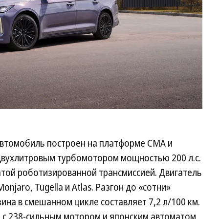
 автомобиль построен на платформе CMA и
вухлитровым турбомотором мощностью 200 л.c.
чатой роботизированной трансмиссией. Двигатель
jaro, Tugella и Atlas. Разгон до «сотни»
зина в смешанном цикле составляет 7,2 л/100 км.
я с 238-сильным мотором и японским автоматом