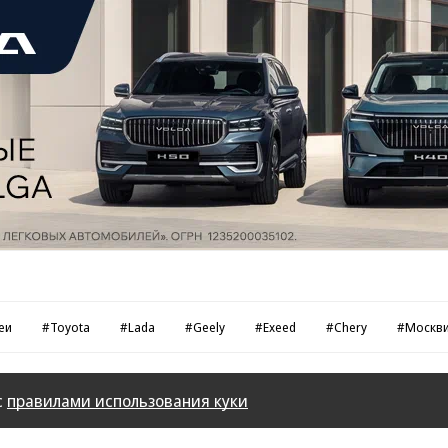
еи
#Toyota
#Lada
#Geely
#Exeed
#Chery
#Москв
с
правилами использования куки