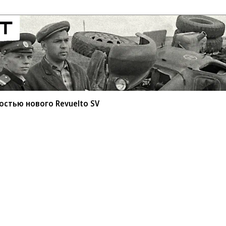
остью нового Revuelto SV
илась скоростью нового