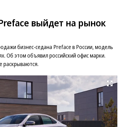
 Preface выйдет на рынок
родажи бизнес-седана Preface в России, модель
ях. Об этом объявил российский офис марки.
е раскрываются.
Развернуть на весь экран
Фо
Ge