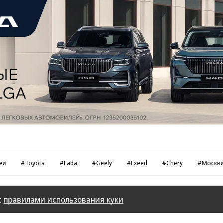
еи
#Toyota
#Lada
#Geely
#Exeed
#Chery
#Москв
с
правилами использования куки