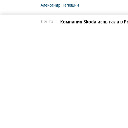
Александр Папешин
Темы:
Лента
Компания Skoda испытала в Р
Skoda
Автоновости