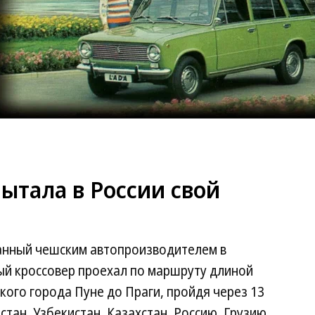
ытала в России свой
анный чешским автопроизводителем в
ый кроссовер проехал по маршруту длиной
кого города Пуне до Праги, пройдя через 13
стан, Узбекистан, Казахстан, Россию, Грузию,