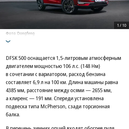
1
/
10
Фото: Dongfeng
DFSK 500 оснащается 1,5-литровым атмосферным
двигателем мощностью 106 л.с. (148 Нм)
в сочетании с вариатором, расход бензина
составляет 6,9 л на 100 км. Длина машины равна
4385 мм, расстояние между осями — 2655 мм,
а клиренс — 191 мм. Спереди установлена
подвеска типа McPherson, сзади торсионная
балка.
В перечень зимних опций входят обогрев руля,