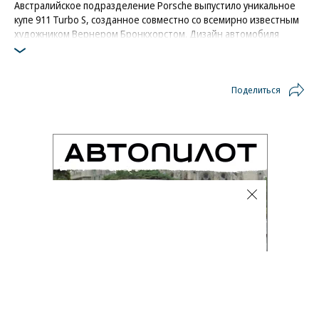
Австралийское подразделение Porsche выпустило уникальное
купе 911 Turbo S, созданное совместно со всемирно известным
художником Вернером Бронкхорстом. Дизайн автомобиля
вдохновлен пейзажами Зеленого континента и небом Южного
полушария
Фото: Porsche
Поделиться