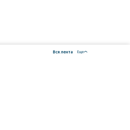
/
купить фото
/
/
купить фото
купить фото
Вся лента
Еще