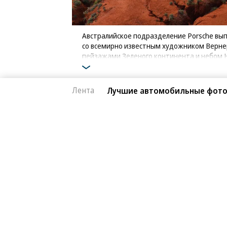
Австралийское подразделение Porsche выпу
со всемирно известным художником Верне
пейзажами Зеленого континента и небом
Фото: Porsche
Лента
Лучшие автомобильные фото