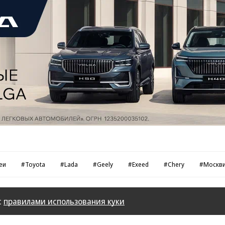
еи
#Toyota
#Lada
#Geely
#Exeed
#Chery
#Москв
с
правилами использования куки