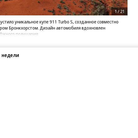
1
/
21
стило уникальное купе 911 Turbo S, созданное совместно
ром Бронкхорстом. Дизайн автомобиля вдохновлен
 Южного полушария
 недели
Поделиться