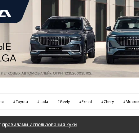
еи
#Toyota
#Lada
#Geely
#Exeed
#Chery
#Москв
с
правилами использования куки