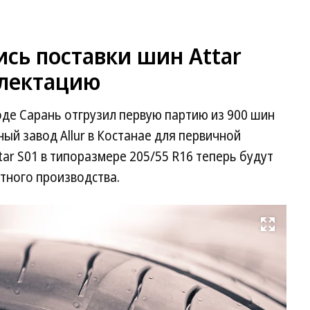
ись поставки шин Attar
плектацию
де Сарань отгрузил первую партию из 900 шин
ый завод Allur в Костанае для первичной
ar S01 в типоразмере 205/55 R16 теперь будут
тного производства.
Развернуть на весь экран