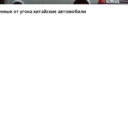
енные от угона китайские автомобили
мые защищенные от угона
или
BYD среди китайских марок защищены от угона
ио РБК»
сообщил
учредитель федерального
ов.
Развернуть на весь экран