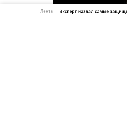
Лента
Эксперт назвал самые защищ
Автоновости
07.08.2026, 15:39
Эксперт назвал са
1K
китайские автомоб
1 мин.
Автомобили от Li Auto (Lixiang) и 
лучше всего. Об этом в эфире «Рад
сервиса «Угона.нет» Алексей Курчан