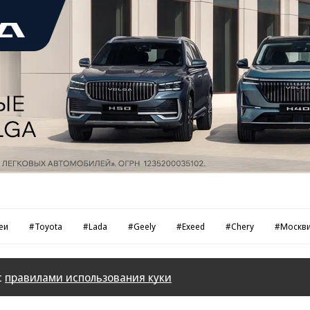
еи
#Toyota
#Lada
#Geely
#Exeed
#Chery
#Москв
с
правилами использования куки