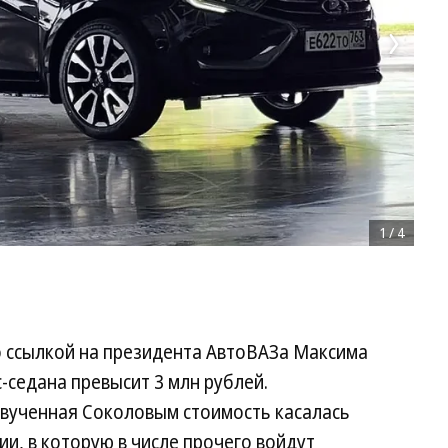
1
/
4
со ссылкой на президента АвтоВАЗа Максима
-седана превысит 3 млн рублей.
звученная Соколовым стоимость касалась
и, в которую в числе прочего войдут