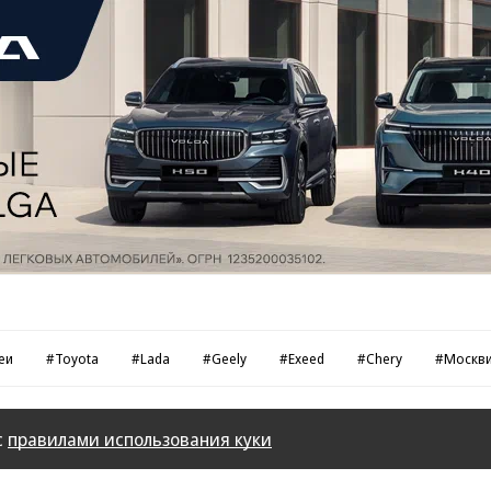
еи
#Toyota
#Lada
#Geely
#Exeed
#Chery
#Москв
с
правилами использования куки