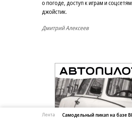
о погоде, доступ к играм и соцсет
джойстик.
Дмитрий Алексеев
Новости партнеров
Дизель остается в
России: запрет на
Лента
Самодельный пикап на базе B
экспорт не отменят