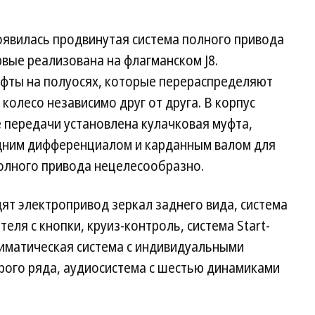
оявилась продвинутая система полного привода
рвые реализована на флагманском J8.
уфты на полуосях, которые перераспределяют
колесо независимо друг от друга. В корпус
 передачи установлена кулачковая муфта,
дним дифференциалом и карданным валом для
полного привода нецелесообразно.
ят электропривод зеркал заднего вида, система
еля с кнопки, круиз-контроль, система Start-
лиматическая система с индивидуальными
рого ряда, аудиосистема с шестью динамиками