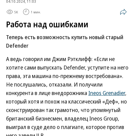
04.10.2024, 11:03
5K
1 мин.
Работа над ошибками
Теперь есть возможность купить новый старый
Defender
А ведь говорил им Джим Рэтклифф: «Если не
хотите сами выпускать Defender, уступите на него
права, эта машина по-прежнему востребована».
Не послушались, отказали. И получили
конкурента в лице внедорожника
Ineos Grenadier
,
который хотя и похож на классический «Деф», но
сконструирован так грамотно, что упомянутый
британский бизнесмен, владелец Ineos Group,
выиграл в суде дело о плагиате, которое против
него завели JLR.