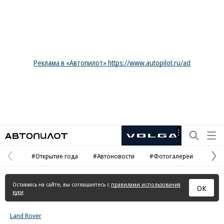
Реклама в «Автопилот» https://www.autopilot.ru/ad
Автопилот
Рекламная
маркировка
#Открытие года
#Автоновости
#Фотогалереи
Предыдущая
С
страница
с
Оставаясь на сайте, вы соглашаетесь с
правилами использования
ОК
куки
Land Rover