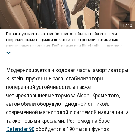
1
/
10
По заказу клиента автомобиль может быть снабжен всеми
современными опциями по части электроники, такими как
спутниковая навигация, DAB-радио или Bluetooth, — все же с
2016 года автомобилестроение в этом вопросе ушло далеко
вперед.
Фото: Jaguar Land Rover
Модернизируется и ходовая часть: амортизаторы
Bilstein, пружины Eibach, стабилизаторы
поперечной устойчивости, а также
четырехпоршневые тормоза Alcon. Кроме того,
автомобили оборудуют диодной оптикой,
современной магнитолой и системой навигации, а
также новыми креслами. Рестомод на базе
Defender 90
обойдется в 190 тысяч фунтов