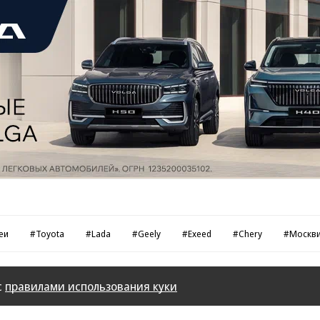
еи
#Toyota
#Lada
#Geely
#Exeed
#Chery
#Москв
с
правилами использования куки