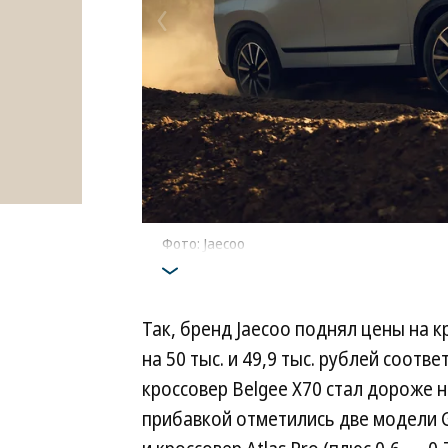
Фото: Jaecoo
Так, бренд Jaecoo поднял цены на к
на 50 тыс. и 49,9 тыс. рублей соотв
кроссовер Belgee X70 стал дороже на
прибавкой отметились две модели G