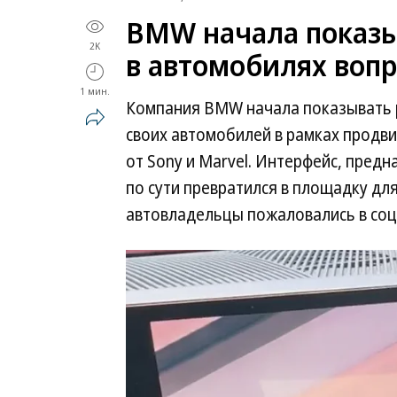
BMW начала показы
2K
в автомобилях воп
1 мин.
Компания BMW начала показывать 
своих автомобилей в рамках продв
от Sony и Marvel. Интерфейс, пред
по сути превратился в площадку дл
автовладельцы пожаловались в соц