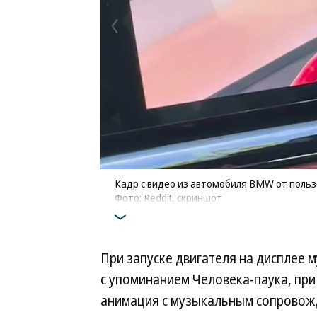
Кадр с видео из автомобиля BMW от польз
Фото: Reddit, скриншот
При запуске двигателя на дисплее 
с упоминанием Человека-паука, при
анимация с музыкальным сопровож