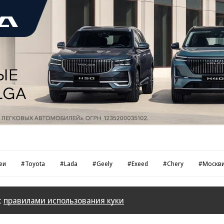
еи
#Toyota
#Lada
#Geely
#Exeed
#Chery
#Москв
с
правилами использования куки