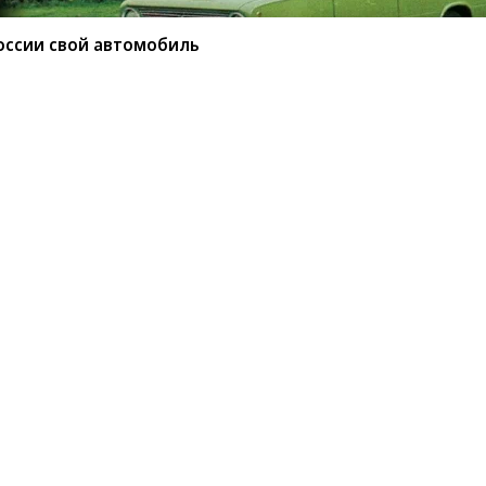
оссии свой автомобиль
ытала в России свой
анный чешским автопроизводителем в
ый кроссовер проехал по маршруту длиной
кого города Пуне до Праги, пройдя через 13
стан, Узбекистан, Казахстан, Россию, Грузию,
ю и Чехию. Снимки с территории РФ в финальный