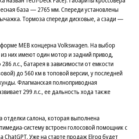
а назван Tech-Deck Face). Габариты кроссовера
лесная база — 2765 мм. Спереди установлены
ычажка. Тормоза спереди дисковые, а сзади —
тформе MEB концерна Volkswagen. На выбор
из них имеют один мотор и задний привод,
 286 л.с., батарея в зависимости от емкости
зовой) до 560 км в топовой версии, у последней
секунды. Флагманская полноприводная
вивает 299 л.с., ее дальность хода также
а отделки салона, которая выполнена
ьтимедиа-систему встроен голосовой помощник с
а ChatGPT. Уже на старте продаж Elroq будет