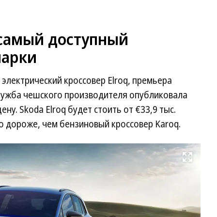
 самый доступный
марки
электрический кроссовер Elroq, премьера
служба чешского производителя опубликовала
ну. Skoda Elroq будет стоить от €33,9 тыс.
ро дороже, чем бензиновый кроссовер Karoq.
Развернуть на весь экран