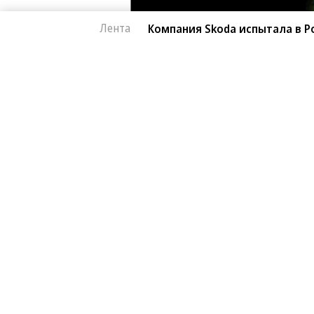
Лента
Компания Skoda испытала в Р
Автоновости
06.08.2026, 18:02
Компания Skoda исп
2K
автомобиль
1 мин.
Завершился автопробег, организов
поддержку модели Kylaq. Компактн
более 19 тыс. километров от индийс
стран: Индию, Непал, Китай, Кыргыз
Турцию, Болгарию, Венгрию, Австри