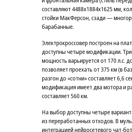
и фронтальная камера (стиль передк
составляют 4488х1884х1625 мм, ко
стойки МакФерсон, сзади — многор
барабанные.
Электрокроссовер построен на пла
доступны четыре модификации. Три 
мощность варьируется от 170 л.с. до
позволяет проехать от 375 км (в ба
разгон до «сотни» составляет 6,6 
модификация имеет два мотора и раз
составляет 560 км.
На выбор доступны четыре вариант
из переработанных отходов. В мул
интеграцией нейросетевого чат-бот