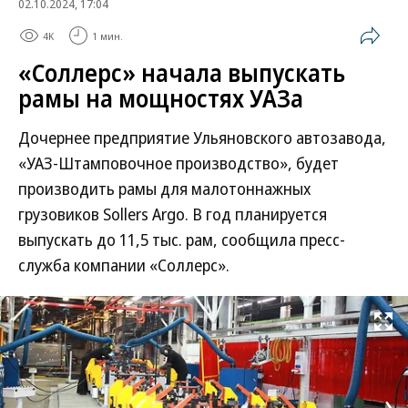
02.10.2024, 17:04
4K
1 мин.
«Соллерс» начала выпускать
рамы на мощностях УАЗа
Дочернее предприятие Ульяновского автозавода,
«УАЗ-Штамповочное производство», будет
производить рамы для малотоннажных
грузовиков Sollers Argo. В год планируется
выпускать до 11,5 тыс. рам, сообщила пресс-
служба компании «Соллерс».
Развернуть на