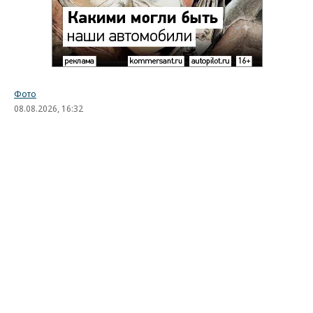
Фото
08.08.2026, 16:32
2K
1 мин.
Лучшие автомобильные фото
недели
Лучшие фотографии 3 — 8 августа 2026 года
Гиперкар Bugatti Destrier, в облике которого есть
множество отсылок к легендарному Type 57, пикап
Ram 1500 Rumble Bee с заводским тюнингом,
спецверсия Lamborghini Revuelto в честь 60-летия