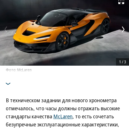
Развернуть на
1
/
3
Фото: McLaren
В техническом задании для нового хронометра
отмечалось, что часы должны отражать высокие
стандарты качества
McLaren
, то есть сочетать
безупречные эксплуатационные характеристики,