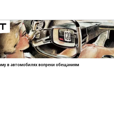
аму в автомобилях вопреки обещаниям
вать рекламу