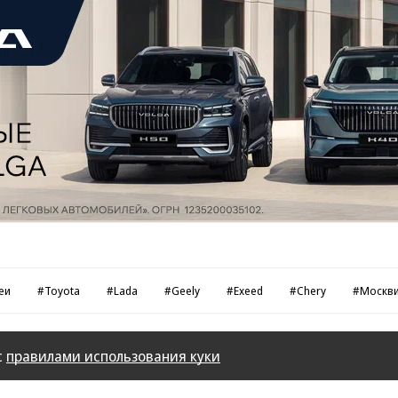
еи
#Toyota
#Lada
#Geely
#Exeed
#Chery
#Москв
с
правилами использования куки