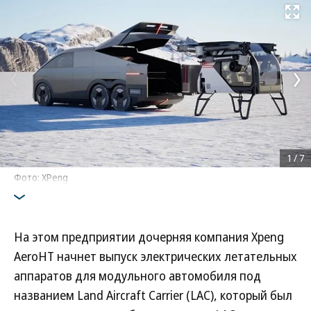
Развернуть на
1
/
7
Фото: XPeng
На этом предприятии дочерняя компания Xpeng
AeroHT начнет выпуск электрических летательных
аппаратов для модульного автомобиля под
названием Land Aircraft Carrier (LAC), который был