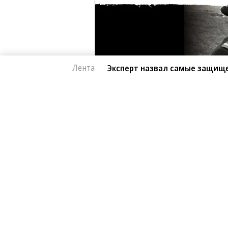
Лента
Эксперт назвал самые защищ
Автоновости
07.08.2026, 15:39
Эксперт назвал са
677
китайские автомоб
1 мин.
Автомобили от Li Auto (Lixiang) и 
лучше всего. Об этом в эфире «Рад