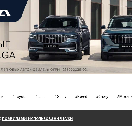
еи
#Toyota
#Lada
#Geely
#Exeed
#Chery
#Москв
с
правилами использования куки