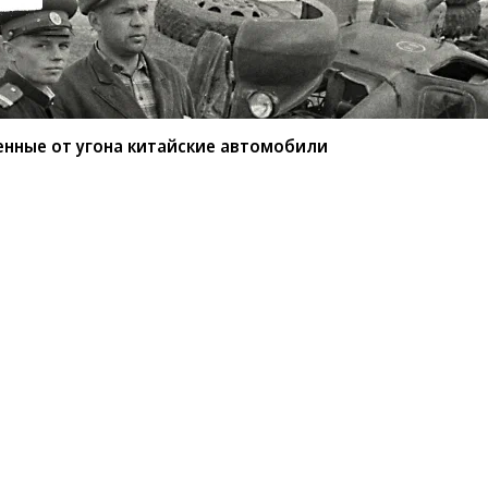
енные от угона китайские автомобили
мые защищенные от угона
или
BYD среди китайских марок защищены от угона
ио РБК»
сообщил
учредитель федерального