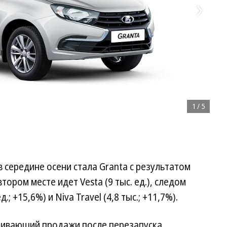
1
/
5
середине осени стала Granta с результатом
втором месте идет Vesta (9 тыс. ед.), следом
; +15,6%) и Niva Travel (4,8 тыс.; +11,7%).
ащивающий продажи после перезапуска