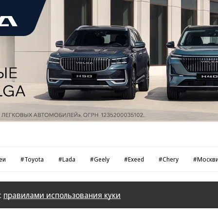
еи
#Toyota
#Lada
#Geely
#Exeed
#Chery
#Москв
с
правилами использования куки