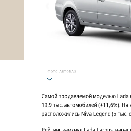
Фото: АвтоВАЗ
Самой продаваемой моделью Lada в 
19,9 тыс. автомобилей (+11,6%). На 
расположились Niva Legend (5 тыс. ед.
Рейтинг замкнул Lada Largus, нар