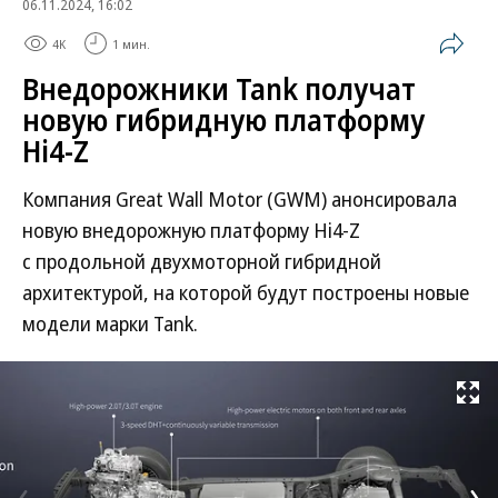
06.11.2024, 16:02
4K
1 мин.
Внедорожники Tank получат
новую гибридную платформу
Hi4-Z
Компания Great Wall Motor (GWM) анонсировала
новую внедорожную платформу Hi4-Z
с продольной двухмоторной гибридной
архитектурой, на которой будут построены новые
модели марки Tank.
Развернуть на