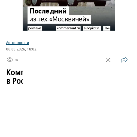
Автоновости
06.08.2026, 18:02
2K
1 мин.
Компания Skoda испытала
в России свой автомобиль
Завершился автопробег, организованный
чешским автопроизводителем в поддержку
модели Kylaq. Компактный кроссовер проехал по
маршруту длиной более 19 тыс. километров от
индийского города Пуне до Праги, пройдя через
13 стран: Индию, Непал, Китай, Кыргызстан,