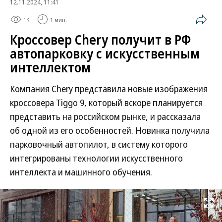
12.11.2024, 11:41
1K
1 мин.
Кроссовер Chery получит в РФ
автопарковку с искусственным
интеллектом
Компания Chery представила новые изображения
кроссовера Tiggo 9, который вскоре планируется
представить на российском рынке, и рассказала
об одной из его особенностей. Новинка получила
парковочный автопилот, в систему которого
интегрированы технологии искусственного
интеллекта и машинного обучения.
Развернуть на