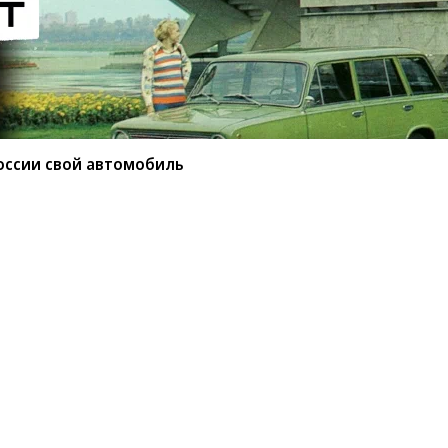
оссии свой автомобиль
ытала в России свой
анный чешским автопроизводителем в