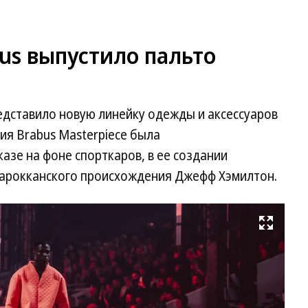
us выпустило пальто
едставило новую линейку одежды и аксессуаров
ия Brabus Masterpiece была
зе на фоне спорткаров, в ее создании
марокканского происхождения Джефф Хэмилтон.
Развернуть на весь экран