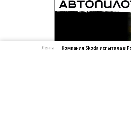
Лента
Компания Skoda испытала в Р
Автоновости
06.08.2026, 18:02
Компания Skoda исп
3K
автомобиль
1 мин.
Завершился автопробег, организов