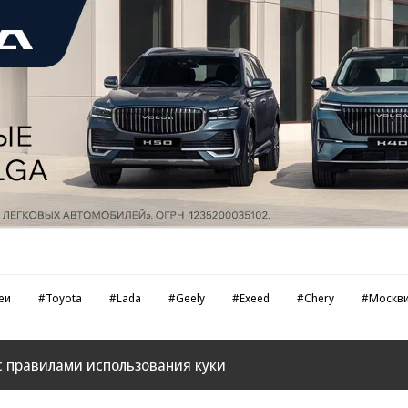
еи
#Toyota
#Lada
#Geely
#Exeed
#Chery
#Москв
с
правилами использования куки