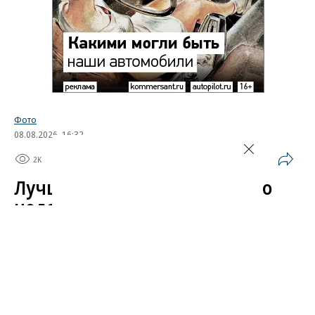
Фото
08.08.2026, 16:32
2K
1 мин.
Лучшие автомобильные фото
недели
Лучшие фотографии 3 — 8 августа 2026 года
Гиперкар Bugatti Destrier, в облике которого есть
множество отсылок к легендарному Type 57, пикап
Ram 1500 Rumble Bee с заводским тюнингом,