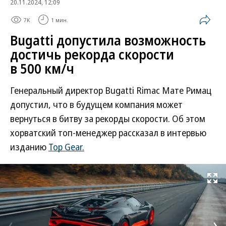
20.11.2024, 12:09
7K
1 мин.
Bugatti допустила возможность
достичь рекорда скорости
в 500 км/ч
Генеральный директор Bugatti Rimac Мате Римац
допустил, что в будущем компания может
вернуться в битву за рекорды скорости. Об этом
хорватский топ-менеджер рассказал в интервью
изданию
Top Gear.
Развернуть на