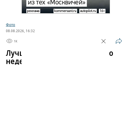
Фото
08.08.2026, 16:32
1K
1 мин.
Лучшие автомобильные фото
недели
Лучшие фотографии 3 — 8 августа 2026 года
Гиперкар Bugatti Destrier, в облике которого есть
множество отсылок к легендарному Type 57, пикап
Ram 1500 Rumble Bee с заводским тюнингом,
спецверсия Lamborghini Revuelto в честь 60-летия
модели Miura. Эти и другие новинки и события
недели — в фотогалерее «Автопилота».