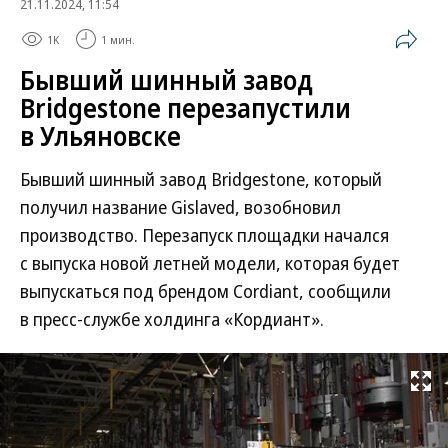
21.11.2024, 11:54
1K
1 мин.
Бывший шинный завод
Bridgestone перезапустили
в Ульяновске
Бывший шинный завод Bridgestone, который
получил название Gislaved, возобновил
производство. Перезапуск площадки начался
с выпуска новой летней модели, которая будет
выпускаться под брендом Cordiant, сообщили
в пресс-службе холдинга «Кордиант».
Развернуть на