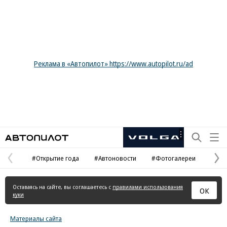
Реклама в «Автопилот» https://www.autopilot.ru/ad
Автопилот
Рекламная
маркировка
#Открытие года
#Автоновости
#Фотогалереи
Предыдущая
С
страница
с
Оставаясь на сайте, вы соглашаетесь с
правилами использования
ОК
куки
Материалы сайта