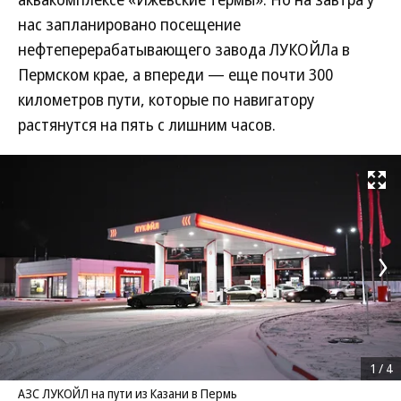
нас запланировано посещение
нефтеперерабатывающего завода ЛУКОЙЛа в
Пермском крае, а впереди — еще почти 300
километров пути, которые по навигатору
растянутся на пять с лишним часов.
Развернуть на
1
/
4
АЗС ЛУКОЙЛ на пути из Казани в Пермь