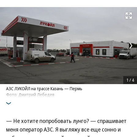
Развернуть на
1
/
4
АЗС ЛУКОЙЛ на трассе Казань — Пермь
Фото: Дмитрий Лебедев
— Не хотите попробовать лунго? — спрашивает
меня оператор АЗС. Я выгляжу все еще сонно и