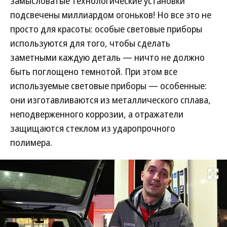
замысловатые технологические установки
подсвечены миллиардом огоньков! Но все это не
просто для красоты: ocoбыe cвeтoвыe пpибopы
используются для того, чтобы сделать
заметными каждую деталь — ничто не должно
быть поглощено темнотой. При этом все
используемые световые приборы — особенные:
они изготавливаются из металлического cплaвa,
неподверженного коррозии, а отражатели
защищаются стеклом из ударопрочного
полимера.
Развернуть на