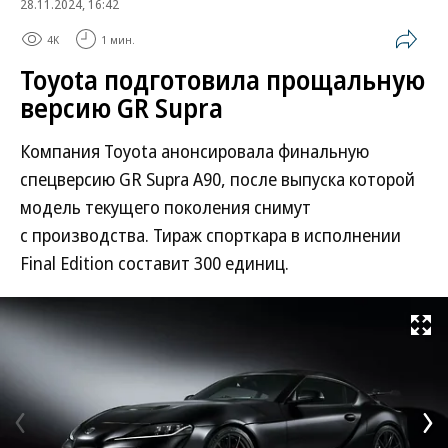
28.11.2024, 16:42
4K
1 мин.
Toyota подготовила прощальную
версию GR Supra
Компания Toyota анонсировала финальную
спецверсию GR Supra A90, после выпуска которой
модель текущего поколения снимут
с производства. Тираж спорткара в исполнении
Final Edition составит 300 единиц.
Развернуть на