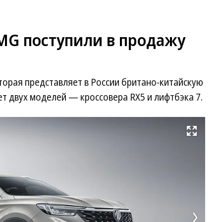
MG поступили в продажу
орая представляет в России британо-китайскую
ет двух моделей — кроссовера RX5 и лифтбэка 7.
Развернуть на весь экран