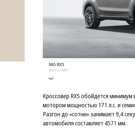
MG RX5
Фото: MG
Кроссовер RX5 обойдется минимум в
мотором мощностью 171 л.с. и сем
Разгон до «сотни» занимает 9,4 се
автомобиля составляет 4571 мм.