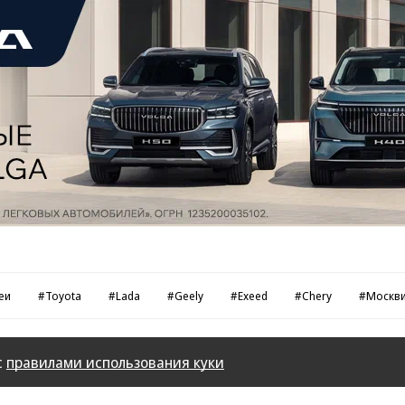
еи
#Toyota
#Lada
#Geely
#Exeed
#Chery
#Москв
с
правилами использования куки