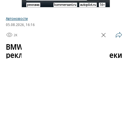
Автоновости
05.08.2026, 16:16
2K
1 мин.
BMW начала показывать
рекламу в автомобилях вопреки
обещаниям
Компания BMW начала показывать рекламный
контент на центральных дисплеях своих
автомобилей в рамках продвижения фильма
«Человек-паук: Новый день» от Sony и Marvel.
Интерфейс, предназначенный для управления
функциями машины, по сути превратился
в площадку для маркетинговых интеграций,