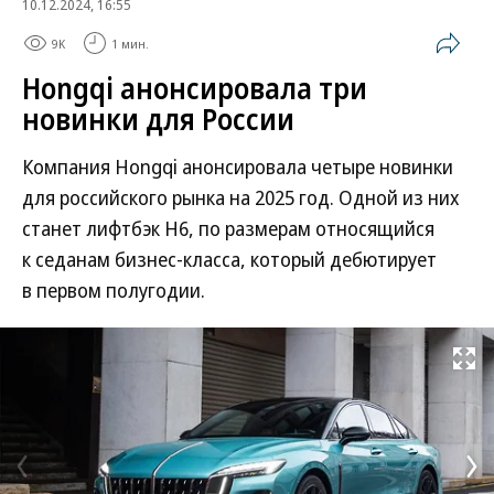
10.12.2024, 16:55
9K
1 мин.
Hongqi анонсировала три
новинки для России
Компания Hongqi анонсировала четыре новинки
для российского рынка на 2025 год. Одной из них
станет лифтбэк Н6, по размерам относящийся
к седанам бизнес-класса, который дебютирует
в первом полугодии.
Развернуть на