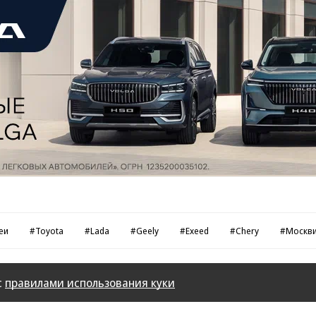
еи
#Toyota
#Lada
#Geely
#Exeed
#Chery
#Москв
с
правилами использования куки