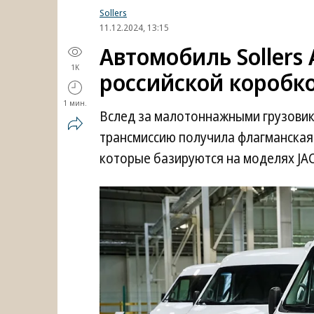
Sollers
11.12.2024, 13:15
Автомобиль Sollers
1K
российской коробк
1 мин.
Вслед за малотоннажными грузовика
трансмиссию получила флагманская м
которые базируются на моделях JAC