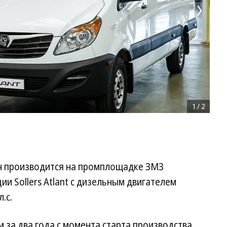
1
/
2
ч производится на промплощадке ЗМЗ
ии Sollers Atlant с дизельным двигателем
.с.
м за два года с момента старта производства