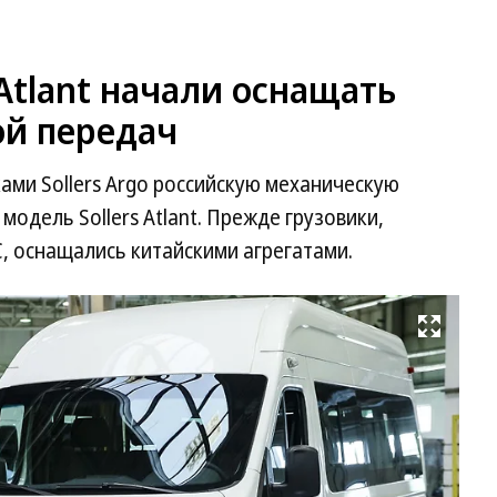
 Atlant начали оснащать
ой передач
ми Sollers Argo российскую механическую
одель Sollers Atlant. Прежде грузовики,
, оснащались китайскими агрегатами.
Развернуть на весь экран