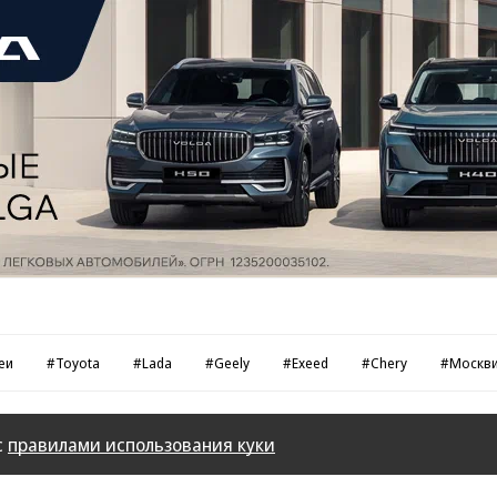
еи
#Toyota
#Lada
#Geely
#Exeed
#Chery
#Москв
с
правилами использования куки